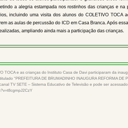
etindo a alegria estampada nos rostinhos das crianças e na p
ios, incluindo uma visita dos alunos do COLETIVO TOCA ao
rem as aulas de percussão do ICD em Casa Branca. Após essa
ealizadas, ampliando ainda mais a participação das crianças.
TOCA e as crianças do Instituto Casa de Davi participaram da inau
 intitulado “PREFEITURA DE BRUMADINHO INAUGURA REFORMA DE 
canal TV SETE – Sistema Educativo de Televisão e pode ser acessado a
tch?v=t8cgmpJ2CzY