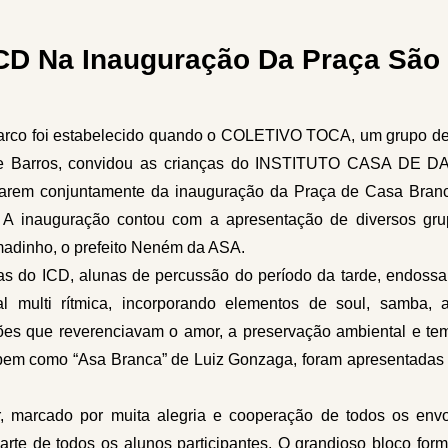
ICD Na Inauguração Da Praça São
arco foi estabelecido quando o COLETIVO TOCA, um grupo de 
te Barros, convidou as crianças do INSTITUTO CASA DE DA
iparem conjuntamente da inauguração da Praça de Casa Branc
al. A inauguração contou com a apresentação de diversos gru
umadinho, o prefeito Neném da ASA.
nças do ICD, alunas de percussão do período da tarde, endo
 multi rítmica, incorporando elementos de soul, samba, af
es que reverenciavam o amor, a preservação ambiental e tema
bem como “Asa Branca” de Luiz Gonzaga, foram apresentadas na 
 marcado por muita alegria e cooperação de todos os envo
parte de todos os alunos participantes. O grandioso bloco fo