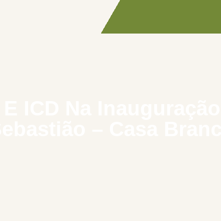
 E ICD Na Inauguraçã
ebastião – Casa Bran