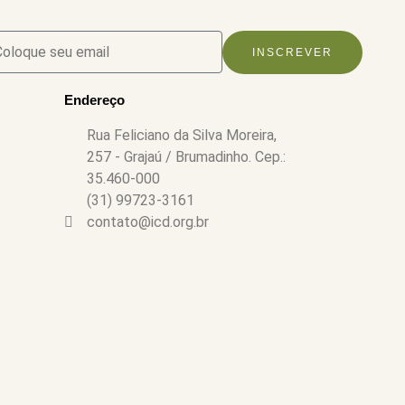
INSCREVER
Endereço
Rua Feliciano da Silva Moreira,
257 - Grajaú / Brumadinho. Cep.:
35.460-000
(31) 99723-3161
contato@icd.org.br